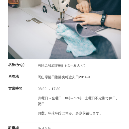
名称(かな)
有限会社縫夢ing（ほーみんぐ）
所在地
岡山県勝田郡勝央町豊久田2914-9
営業時間
08:30 ～ 17:30
月曜日～金曜日 8時～17時 土曜日不定期で休日、
祝日
お盆、年末年始は休み。多少前後します。
駐車場
あり/8台