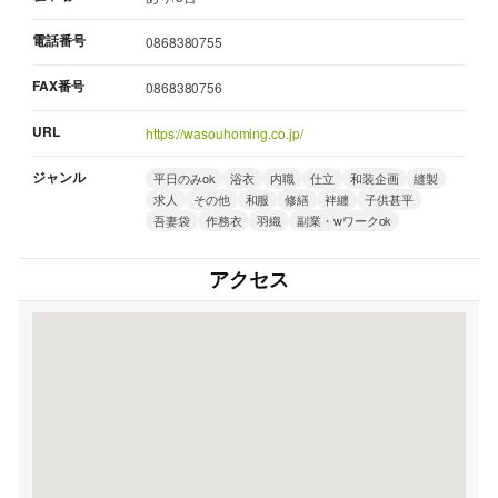
電話番号
0868380755
FAX番号
0868380756
URL
https://wasouhoming.co.jp/
ジャンル
平日のみok
浴衣
内職
仕立
和装企画
縫製
求人
その他
和服
修繕
袢纏
子供甚平
吾妻袋
作務衣
羽織
副業・wワークok
アクセス