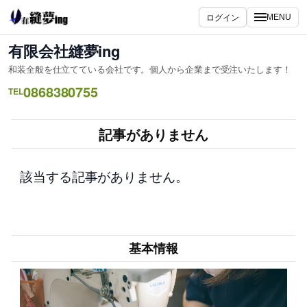
内
ログイン
MENU
容
を
有限会社縫夢ing
ス
和装全般を仕立てている会社です。個人から企業まで受注いたします！
キ
0868380755
ッ
TEL
プ
記事がありません
該当する記事がありません。
基本情報