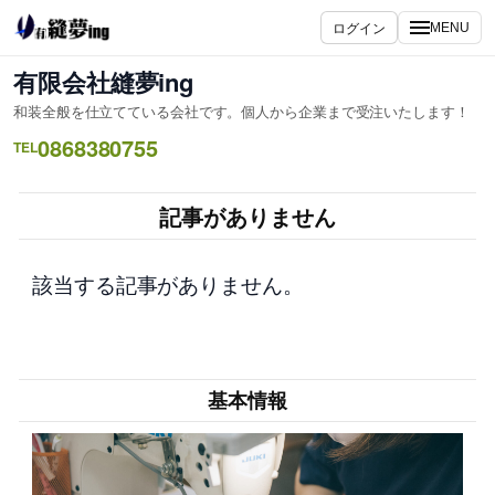
内
ログイン
MENU
容
を
有限会社縫夢ing
ス
和装全般を仕立てている会社です。個人から企業まで受注いたします！
キ
0868380755
ッ
TEL
プ
記事がありません
該当する記事がありません。
基本情報