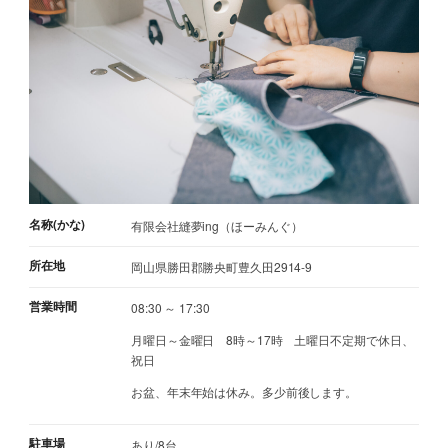
名称(かな)
有限会社縫夢ing（ほーみんぐ）
所在地
岡山県勝田郡勝央町豊久田2914-9
営業時間
08:30 ～ 17:30
月曜日～金曜日 8時～17時 土曜日不定期で休日、
祝日
お盆、年末年始は休み。多少前後します。
駐車場
あり/8台