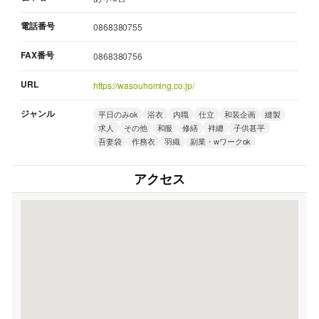
電話番号
0868380755
FAX番号
0868380756
URL
https://wasouhoming.co.jp/
ジャンル
平日のみok
浴衣
内職
仕立
和装企画
縫製
求人
その他
和服
修繕
袢纏
子供甚平
吾妻袋
作務衣
羽織
副業・wワークok
アクセス