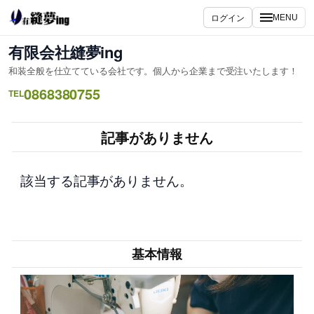
内
ログイン
MENU
容
を
有限会社縫夢ing
ス
和装全般を仕立てている会社です。個人から企業まで受注いたします！
キ
0868380755
ッ
TEL
プ
記事がありません
該当する記事がありません。
基本情報