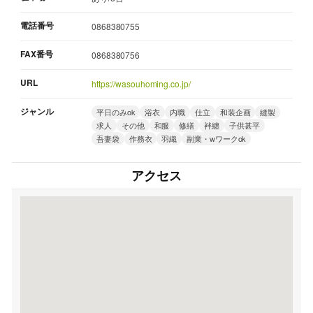
電話番号
0868380755
FAX番号
0868380756
URL
https://wasouhoming.co.jp/
ジャンル
平日のみok
浴衣
内職
仕立
和装企画
縫製
求人
その他
和服
修繕
袢纏
子供甚平
吾妻袋
作務衣
羽織
副業・wワークok
アクセス