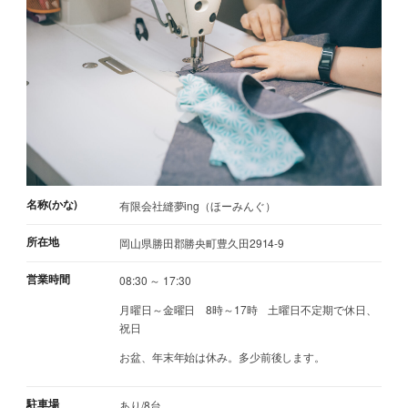
名称(かな)
有限会社縫夢ing（ほーみんぐ）
所在地
岡山県勝田郡勝央町豊久田2914-9
営業時間
08:30 ～ 17:30
月曜日～金曜日 8時～17時 土曜日不定期で休日、
祝日
お盆、年末年始は休み。多少前後します。
駐車場
あり/8台