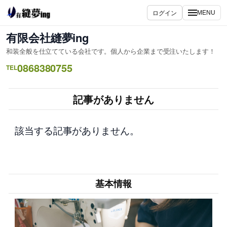
内
ログイン
MENU
容
を
有限会社縫夢ing
ス
和装全般を仕立てている会社です。個人から企業まで受注いたします！
キ
0868380755
ッ
TEL
プ
記事がありません
該当する記事がありません。
基本情報