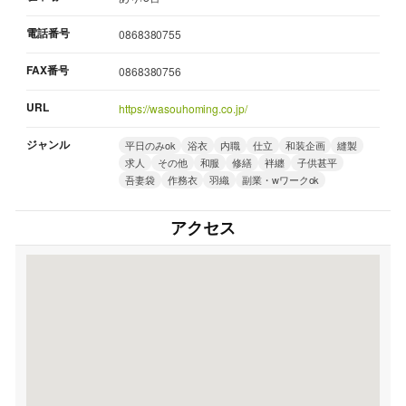
電話番号
0868380755
FAX番号
0868380756
URL
https://wasouhoming.co.jp/
ジャンル
平日のみok
浴衣
内職
仕立
和装企画
縫製
求人
その他
和服
修繕
袢纏
子供甚平
吾妻袋
作務衣
羽織
副業・wワークok
アクセス