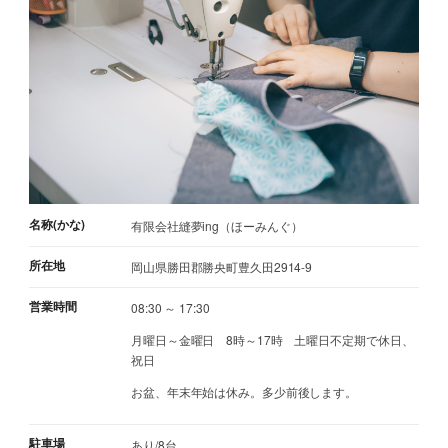
名称(かな)
有限会社縫夢ing（ほーみんぐ）
所在地
岡山県勝田郡勝央町豊久田2914-9
営業時間
08:30 ～ 17:30
月曜日～金曜日 8時～17時 土曜日不定期で休日、
祝日
お盆、年末年始は休み。多少前後します。
駐車場
あり/8台