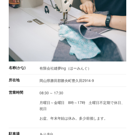
名称(かな)
有限会社縫夢ing（ほーみんぐ）
所在地
岡山県勝田郡勝央町豊久田2914-9
営業時間
08:30 ～ 17:30
月曜日～金曜日 8時～17時 土曜日不定期で休日、
祝日
お盆、年末年始は休み。多少前後します。
駐車場
あり/8台