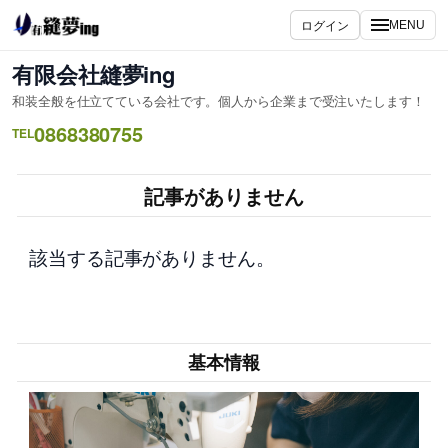
内
ログイン
MENU
容
を
有限会社縫夢ing
ス
和装全般を仕立てている会社です。個人から企業まで受注いたします！
キ
0868380755
ッ
TEL
プ
記事がありません
該当する記事がありません。
基本情報