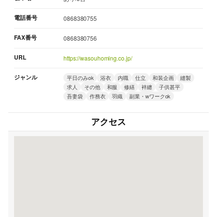
電話番号
0868380755
FAX番号
0868380756
URL
https://wasouhoming.co.jp/
ジャンル
平日のみok
浴衣
内職
仕立
和装企画
縫製
求人
その他
和服
修繕
袢纏
子供甚平
吾妻袋
作務衣
羽織
副業・wワークok
アクセス