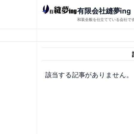
内
有限会社縫夢ing
容
和装全般を仕立てている会社で
を
ス
キ
ッ
プ
該当する記事がありません。