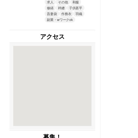
求人
その他
和服
修繕
袢纏
子供甚平
吾妻袋
作務衣
羽織
副業・wワークok
アクセス
募集！