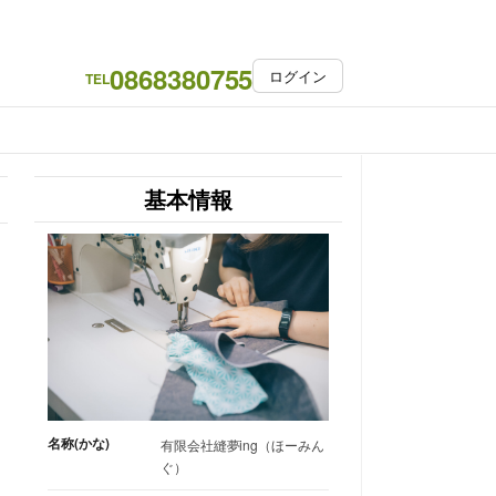
0868380755
ログイン
TEL
基本情報
名称(かな)
有限会社縫夢ing（ほーみん
ぐ）