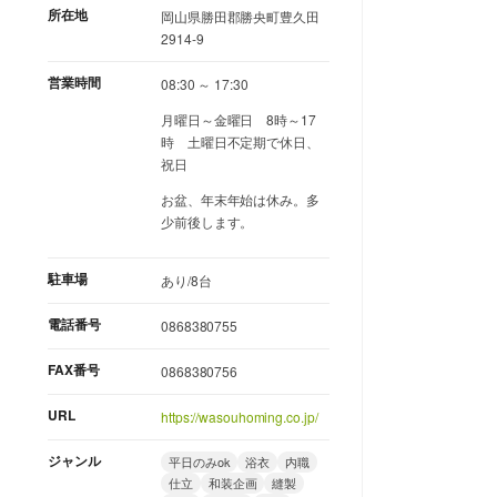
所在地
岡山県勝田郡勝央町豊久田
2914-9
営業時間
08:30 ～ 17:30
月曜日～金曜日 8時～17
時 土曜日不定期で休日、
祝日
お盆、年末年始は休み。多
少前後します。
駐車場
あり/8台
電話番号
0868380755
FAX番号
0868380756
URL
https://wasouhoming.co.jp/
ジャンル
平日のみok
浴衣
内職
仕立
和装企画
縫製