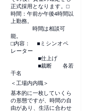
正式採用となります。□
時間：午前か午後4時間以
上勤務。
時間は相談可
能。
□内容： ■ミシンオペ
レーター
■仕上げ
■裁断 各若
干名
＜工場内内職＞
基本的に一枚していくら
の形態ですが、時間の自
由があり、生活に合わせ