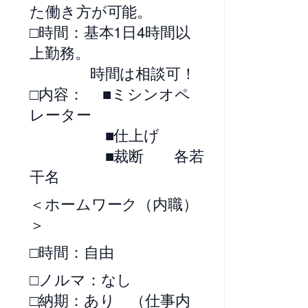
た働き方が可能。
□時間：基本1日4時間以
上勤務。
時間は相談可！
□内容： ■ミシンオペ
レーター
■仕上げ
■裁断 各若
干名
＜ホームワーク（内職）
＞
□時間：自由
□ノルマ：なし
□納期：あり （仕事内