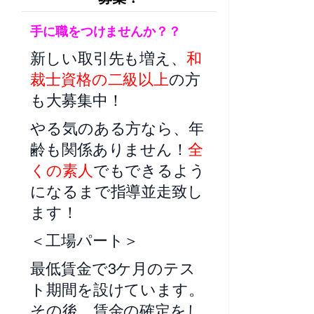
手に職をつけませんか？？
新しい取引先も増え、
和
裁士資格の二級以上
の方
も大募集中！
やる気のある方なら、年
齢も関係ありません！
全
くの素人
でもできるよう
になるまで指導並走致し
ます！
＜工場パート＞
最低賃金で3ケ月のテス
ト期間を設けています。
その後、賃金の確定をし