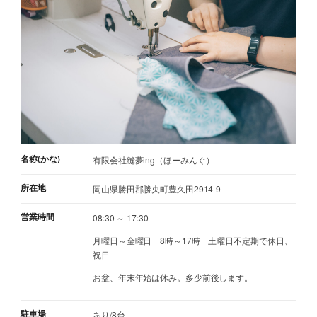
名称(かな)
有限会社縫夢ing（ほーみんぐ）
所在地
岡山県勝田郡勝央町豊久田2914-9
営業時間
08:30 ～ 17:30
月曜日～金曜日 8時～17時 土曜日不定期で休日、
祝日
お盆、年末年始は休み。多少前後します。
駐車場
あり/8台