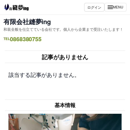
内
ログイン
MENU
容
を
有限会社縫夢ing
ス
和装全般を仕立てている会社です。個人から企業まで受注いたします！
キ
0868380755
ッ
TEL
プ
記事がありません
該当する記事がありません。
基本情報