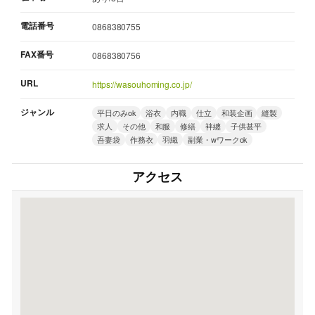
電話番号
0868380755
FAX番号
0868380756
URL
https://wasouhoming.co.jp/
ジャンル
平日のみok
浴衣
内職
仕立
和装企画
縫製
求人
その他
和服
修繕
袢纏
子供甚平
吾妻袋
作務衣
羽織
副業・wワークok
アクセス