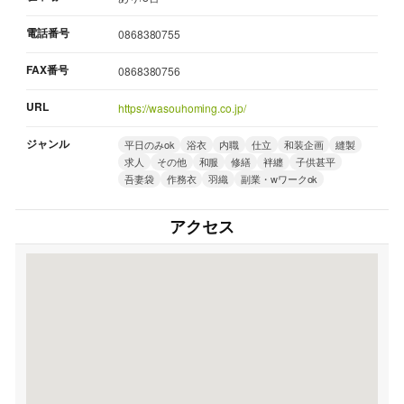
電話番号
0868380755
FAX番号
0868380756
URL
https://wasouhoming.co.jp/
ジャンル
平日のみok
浴衣
内職
仕立
和装企画
縫製
求人
その他
和服
修繕
袢纏
子供甚平
吾妻袋
作務衣
羽織
副業・wワークok
アクセス