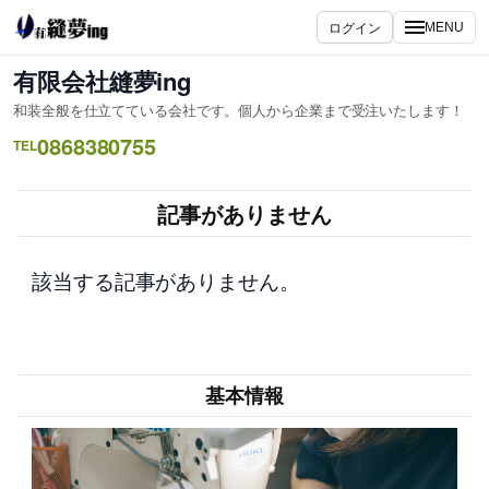
内
ログイン
MENU
容
を
有限会社縫夢ing
ス
和装全般を仕立てている会社です。個人から企業まで受注いたします！
キ
0868380755
ッ
TEL
プ
記事がありません
該当する記事がありません。
基本情報