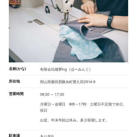
名称(かな)
有限会社縫夢ing（ほーみんぐ）
所在地
岡山県勝田郡勝央町豊久田2914-9
営業時間
08:30 ～ 17:30
月曜日～金曜日 8時～17時 土曜日不定期で休日、
祝日
お盆、年末年始は休み。多少前後します。
駐車場
あり/8台