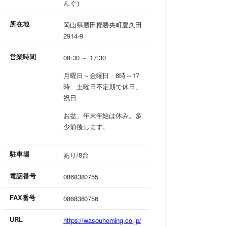
んぐ）
所在地
岡山県勝田郡勝央町豊久田
2914-9
営業時間
08:30 ～ 17:30
月曜日～金曜日 8時～17
時 土曜日不定期で休日、
祝日
お盆、年末年始は休み。多
少前後します。
駐車場
あり/8台
電話番号
0868380755
FAX番号
0868380756
URL
https://wasouhoming.co.jp/