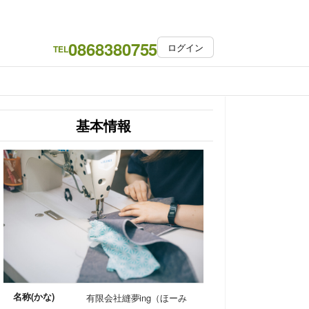
0868380755
ログイン
TEL
基本情報
名称(かな)
有限会社縫夢ing（ほーみ