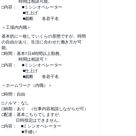
時間は相談可能。
□内容： ■ミシンオペレーター
■仕上げ
■裁断 各若干名
＜工場内内職＞
基本的に一枚していくらの形態ですが、時間
の自由があり、生活に合わせた働き方が可
能。
□時間：基本1日4時間以上勤務。
時間は相談可！
□内容： ■ミシンオペレーター
■仕上げ
■裁断 各若干名
＜ホームワーク（内職）＞
□時間：自由
□ノルマ：なし
□納期：あり （仕事内容相談しながらが可）
□配達：基本こちらでしますが、
日時指定はできません。
□内容： ■ミシンオペレーター
■手縫い