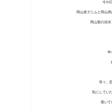
今や
岡山産デニムと岡山県内縫製
岡山製の浴衣
昨
等々、
気にしてい
覗いて