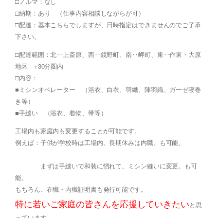
□ノルマ：なし
□納期：あり （仕事内容相談しながらが可）
□配達：基本こちらでしますが、日時指定はできませんのでご了承
下さい。
□配達範囲：北‥上斎原、西‥鏡野町、南‥岬町、東‥作東・大原
地区 +30分圏内
□内容：
■ミシンオペレーター （浴衣、白衣、羽織、陣羽織、ガーゼ寝巻
き等）
■手縫い （浴衣、着物、帯等）
工場内も家庭内も変更することが可能です。
例えば：子供が学校時は工場内。長期休みは内職。も可能。
まずは手縫いで和装に慣れて、ミシン縫いに変更。も可
能。
もちろん、在職・内職証明書も発行可能です。
特に若いご家庭の皆さんを応援していきたい
と思
っています。