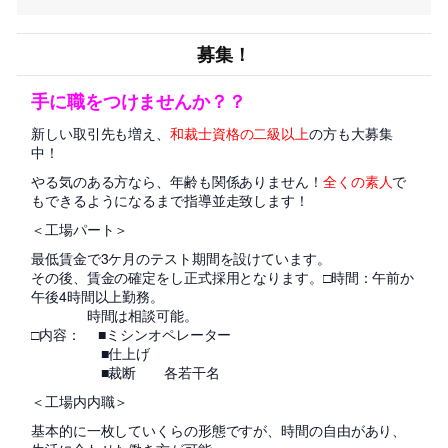
募集！
手に職をつけませんか？？
新しい取引先も増え、
和裁士資格の二級以上
の方も大募集
中！
やる気のある方なら、年齢も関係ありません！
全くの素人
で
もできるようになるまで指導並走致します！
＜工場パート＞
最低賃金で3ケ月のテスト期間を設けています。
その後、賃金の確定をし正式採用となります。□時間：午前か
午後4時間以上勤務。
時間は相談可能。
□内容： ■ミシンオペレーター
■仕上げ
■裁断 各若干名
＜工場内内職＞
基本的に一枚していくらの形態ですが、時間の自由があり、