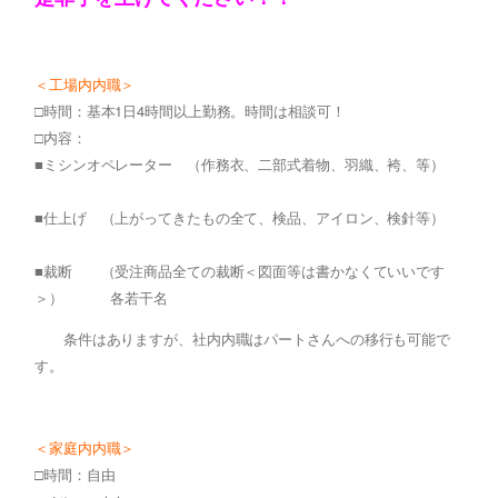
＜工場内内職＞
□時間：基本1日4時間以上勤務。時間は相談可！
□内容：
■ミシンオペレーター （作務衣、二部式着物、羽織、袴、等）
■仕上げ （上がってきたもの全て、検品、アイロン、検針等）
■裁断 （受注商品全ての裁断＜図面等は書かなくていいです
＞） 各若干名
条件はありますが、社内内職はパートさんへの移行も可能で
す。
＜家庭内内職＞
□時間：自由