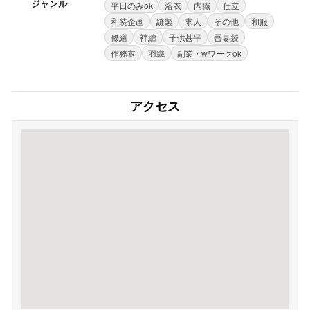
ジャンル
平日のみok
浴衣
内職
仕立
和装企画
縫製
求人
その他
和服
修繕
袢纏
子供甚平
吾妻袋
作務衣
羽織
副業・wワークok
アクセス