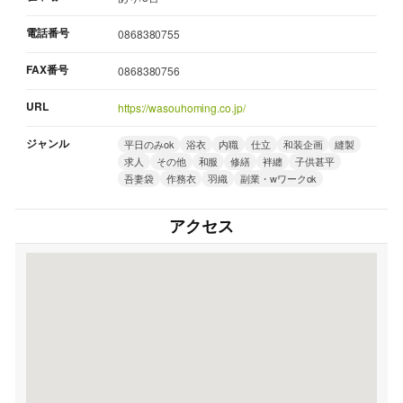
電話番号
0868380755
FAX番号
0868380756
URL
https://wasouhoming.co.jp/
ジャンル
平日のみok
浴衣
内職
仕立
和装企画
縫製
求人
その他
和服
修繕
袢纏
子供甚平
吾妻袋
作務衣
羽織
副業・wワークok
アクセス