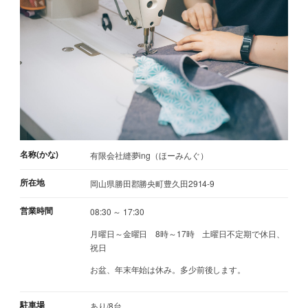
名称(かな)
有限会社縫夢ing（ほーみんぐ）
所在地
岡山県勝田郡勝央町豊久田2914-9
営業時間
08:30 ～ 17:30
月曜日～金曜日 8時～17時 土曜日不定期で休日、
祝日
お盆、年末年始は休み。多少前後します。
駐車場
あり/8台