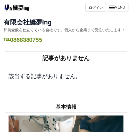
内
ログイン
MENU
容
を
有限会社縫夢ing
ス
和装全般を仕立てている会社です。個人から企業まで受注いたします！
キ
0868380755
ッ
TEL
プ
記事がありません
該当する記事がありません。
基本情報