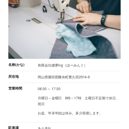
名称(かな)
有限会社縫夢ing（ほーみんぐ）
所在地
岡山県勝田郡勝央町豊久田2914-9
営業時間
08:30 ～ 17:30
月曜日～金曜日 8時～17時 土曜日不定期で休日、
祝日
お盆、年末年始は休み。多少前後します。
駐車場
あり/8台