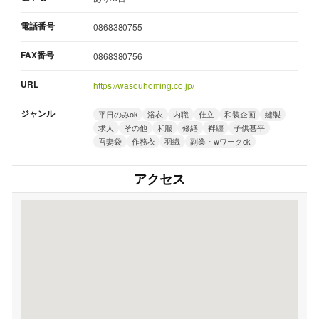
電話番号
0868380755
FAX番号
0868380756
URL
https://wasouhoming.co.jp/
ジャンル
平日のみok
浴衣
内職
仕立
和装企画
縫製
求人
その他
和服
修繕
袢纏
子供甚平
吾妻袋
作務衣
羽織
副業・wワークok
アクセス