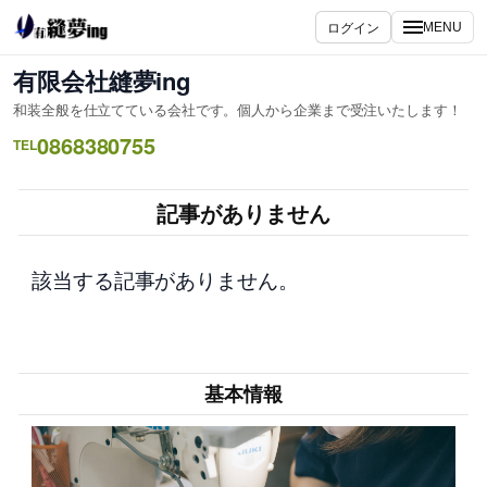
内
ログイン
MENU
容
を
有限会社縫夢ing
ス
和装全般を仕立てている会社です。個人から企業まで受注いたします！
キ
0868380755
ッ
TEL
プ
記事がありません
該当する記事がありません。
基本情報