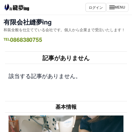
内
ログイン
MENU
容
を
有限会社縫夢ing
ス
和装全般を仕立てている会社です。個人から企業まで受注いたします！
キ
0868380755
ッ
TEL
プ
記事がありません
該当する記事がありません。
基本情報