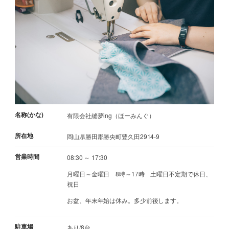
名称(かな)
有限会社縫夢ing（ほーみんぐ）
所在地
岡山県勝田郡勝央町豊久田2914-9
営業時間
08:30 ～ 17:30
月曜日～金曜日 8時～17時 土曜日不定期で休日、
祝日
お盆、年末年始は休み。多少前後します。
駐車場
あり/8台