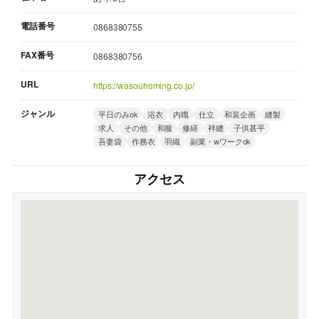
電話番号
0868380755
FAX番号
0868380756
URL
https://wasouhoming.co.jp/
ジャンル
平日のみok
浴衣
内職
仕立
和装企画
縫製
求人
その他
和服
修繕
袢纏
子供甚平
吾妻袋
作務衣
羽織
副業・wワークok
アクセス