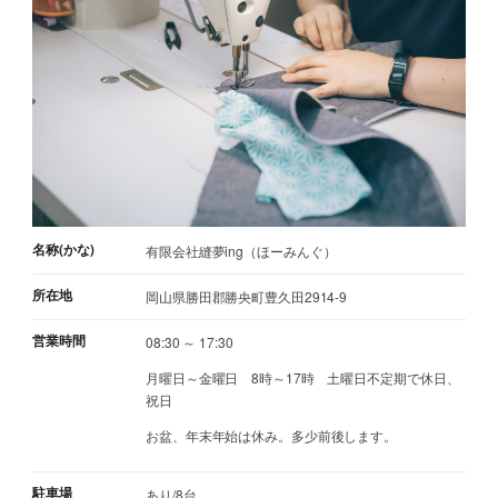
名称(かな)
有限会社縫夢ing（ほーみんぐ）
所在地
岡山県勝田郡勝央町豊久田2914-9
営業時間
08:30 ～ 17:30
月曜日～金曜日 8時～17時 土曜日不定期で休日、
祝日
お盆、年末年始は休み。多少前後します。
駐車場
あり/8台