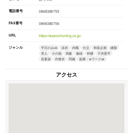
電話番号
0868380755
FAX番号
0868380756
URL
https://wasouhoming.co.jp/
ジャンル
平日のみok
浴衣
内職
仕立
和装企画
縫製
求人
その他
和服
修繕
袢纏
子供甚平
吾妻袋
作務衣
羽織
副業・wワークok
アクセス