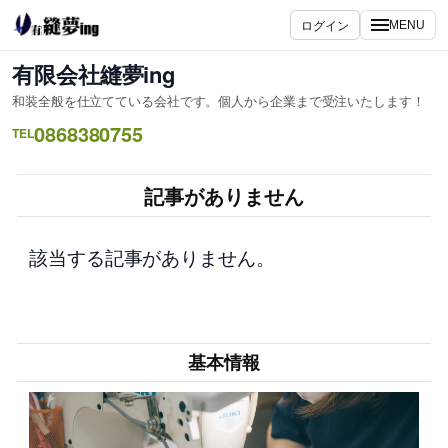
内
ログイン
MENU
容
を
有限会社縫夢ing
ス
和装全般を仕立てている会社です。個人から企業まで受注いたします！
キ
0868380755
ッ
TEL
プ
記事がありません
該当する記事がありません。
基本情報