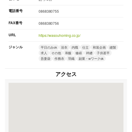
電話番号
0868380755
FAX番号
0868380756
URL
https://wasouhoming.co.jp/
ジャンル
平日のみok
浴衣
内職
仕立
和装企画
縫製
求人
その他
和服
修繕
袢纏
子供甚平
吾妻袋
作務衣
羽織
副業・wワークok
アクセス