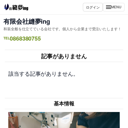
内
ログイン
MENU
容
を
有限会社縫夢ing
ス
和装全般を仕立てている会社です。個人から企業まで受注いたします！
キ
0868380755
ッ
TEL
プ
記事がありません
該当する記事がありません。
基本情報