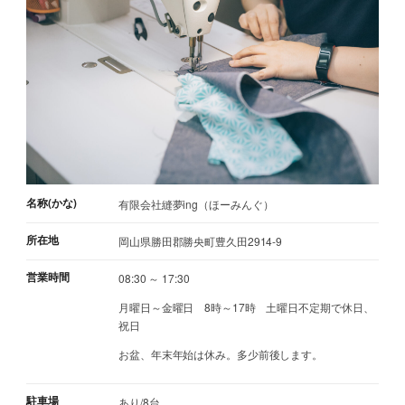
名称(かな)
有限会社縫夢ing（ほーみんぐ）
所在地
岡山県勝田郡勝央町豊久田2914-9
営業時間
08:30 ～ 17:30
月曜日～金曜日 8時～17時 土曜日不定期で休日、
祝日
お盆、年末年始は休み。多少前後します。
駐車場
あり/8台