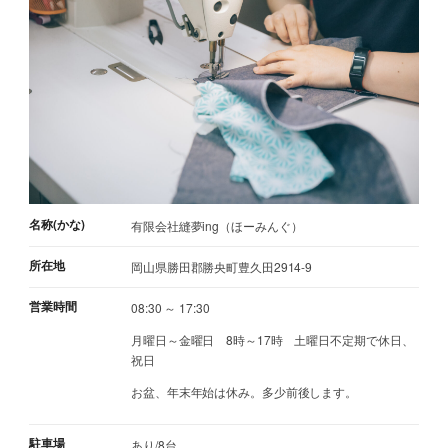
名称(かな)
有限会社縫夢ing（ほーみんぐ）
所在地
岡山県勝田郡勝央町豊久田2914-9
営業時間
08:30 ～ 17:30
月曜日～金曜日 8時～17時 土曜日不定期で休日、
祝日
お盆、年末年始は休み。多少前後します。
駐車場
あり/8台