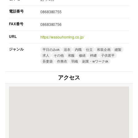
電話番号
0868380755
FAX番号
0868380756
URL
https://wasouhoming.co.jp/
ジャンル
平日のみok
浴衣
内職
仕立
和装企画
縫製
求人
その他
和服
修繕
袢纏
子供甚平
吾妻袋
作務衣
羽織
副業・wワークok
アクセス