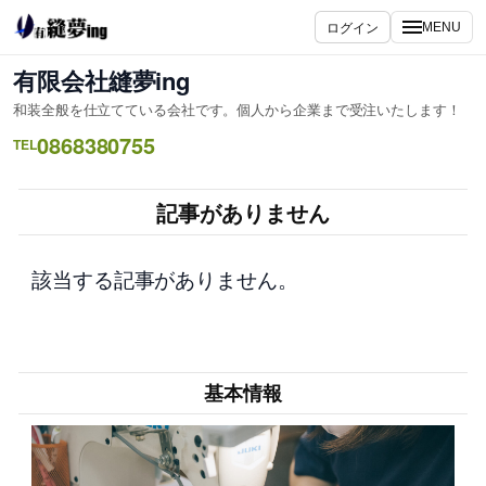
内
ログイン
MENU
容
を
有限会社縫夢ing
ス
和装全般を仕立てている会社です。個人から企業まで受注いたします！
キ
0868380755
ッ
TEL
プ
記事がありません
該当する記事がありません。
基本情報