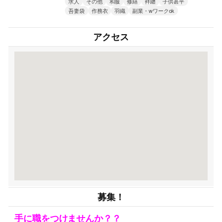
求人
その他
和服
修繕
袢纏
子供甚平
吾妻袋
作務衣
羽織
副業・wワークok
アクセス
募集！
手に職をつけませんか？？