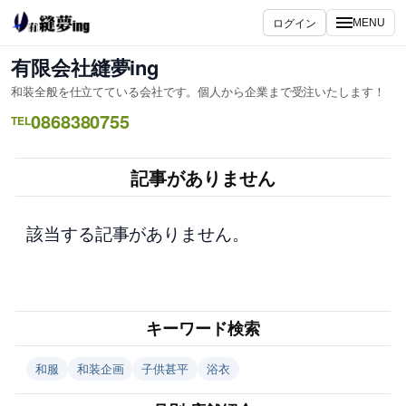
内
ログイン
MENU
容
を
有限会社縫夢ing
ス
和装全般を仕立てている会社です。個人から企業まで受注いたします！
キ
0868380755
ッ
TEL
プ
記事がありません
該当する記事がありません。
キーワード検索
和服
和装企画
子供甚平
浴衣