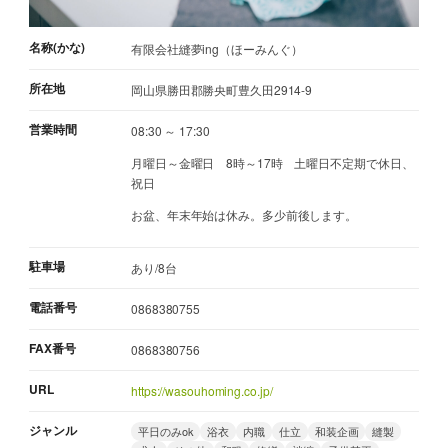
名称(かな)
有限会社縫夢ing（ほーみんぐ）
所在地
岡山県勝田郡勝央町豊久田2914-9
営業時間
08:30 ～ 17:30
月曜日～金曜日 8時～17時 土曜日不定期で休日、
祝日
お盆、年末年始は休み。多少前後します。
駐車場
あり/8台
電話番号
0868380755
FAX番号
0868380756
URL
https://wasouhoming.co.jp/
ジャンル
平日のみok
浴衣
内職
仕立
和装企画
縫製