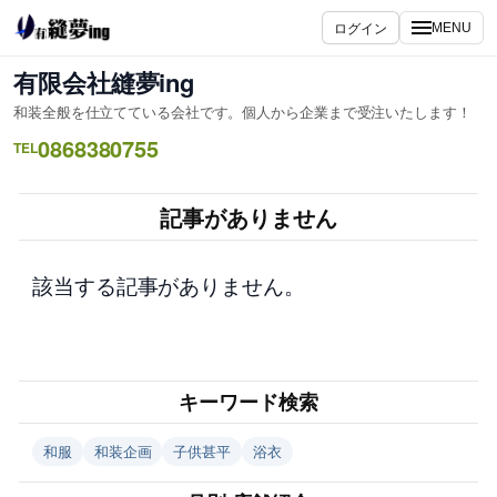
内
ログイン
MENU
容
を
有限会社縫夢ing
ス
和装全般を仕立てている会社です。個人から企業まで受注いたします！
キ
0868380755
ッ
TEL
プ
記事がありません
該当する記事がありません。
キーワード検索
和服
和装企画
子供甚平
浴衣