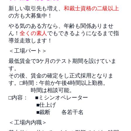
新しい取引先も増え、
和裁士資格の二級以上
の方も大募集中！
やる気のある方なら、年齢も関係ありませ
ん！
全くの素人
でもできるようになるまで指
導並走致します！
＜工場パート＞
最低賃金で3ケ月のテスト期間を設けていま
す。
その後、賃金の確定をし正式採用となりま
す。□時間：午前か午後4時間以上勤務。
時間は相談可能。
□内容： ■ミシンオペレーター
■仕上げ
■裁断 各若干名
＜工場内内職＞