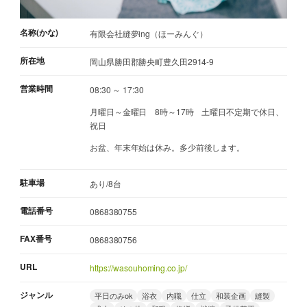
名称(かな)
有限会社縫夢ing（ほーみんぐ）
所在地
岡山県勝田郡勝央町豊久田2914-9
営業時間
08:30 ～ 17:30
月曜日～金曜日 8時～17時 土曜日不定期で休日、
祝日
お盆、年末年始は休み。多少前後します。
駐車場
あり/8台
電話番号
0868380755
FAX番号
0868380756
URL
https://wasouhoming.co.jp/
ジャンル
平日のみok
浴衣
内職
仕立
和装企画
縫製