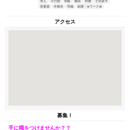
求人
その他
和服
修繕
袢纏
子供甚平
吾妻袋
作務衣
羽織
副業・wワークok
アクセス
募集！
手に職をつけませんか？？