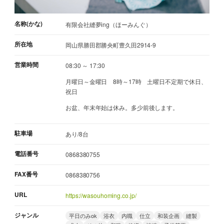
名称(かな)
有限会社縫夢ing（ほーみんぐ）
所在地
岡山県勝田郡勝央町豊久田2914-9
営業時間
08:30 ～ 17:30
月曜日～金曜日 8時～17時 土曜日不定期で休日、
祝日
お盆、年末年始は休み。多少前後します。
駐車場
あり/8台
電話番号
0868380755
FAX番号
0868380756
URL
https://wasouhoming.co.jp/
ジャンル
平日のみok
浴衣
内職
仕立
和装企画
縫製