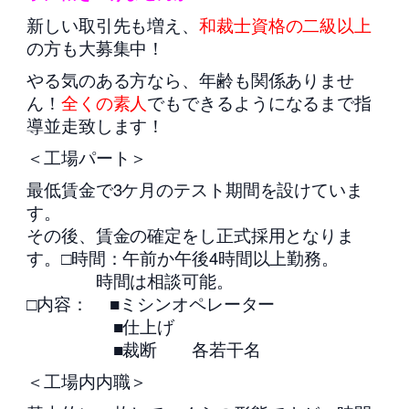
新しい取引先も増え、
和裁士資格の二級以上
の方も大募集中！
やる気のある方なら、年齢も関係ありませ
ん！
全くの素人
でもできるようになるまで指
導並走致します！
＜工場パート＞
最低賃金で3ケ月のテスト期間を設けていま
す。
その後、賃金の確定をし正式採用となりま
す。□時間：午前か午後4時間以上勤務。
時間は相談可能。
□内容： ■ミシンオペレーター
■仕上げ
■裁断 各若干名
＜工場内内職＞