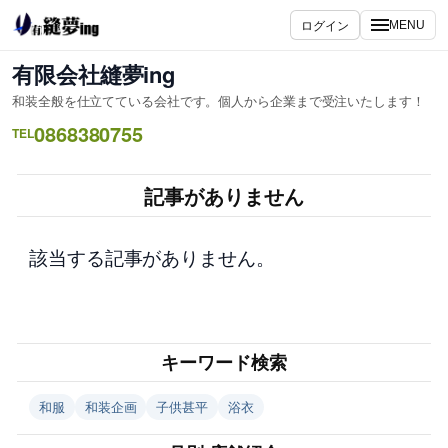
内
ログイン
MENU
容
を
有限会社縫夢ing
ス
和装全般を仕立てている会社です。個人から企業まで受注いたします！
キ
0868380755
ッ
TEL
プ
記事がありません
該当する記事がありません。
キーワード検索
和服
和装企画
子供甚平
浴衣