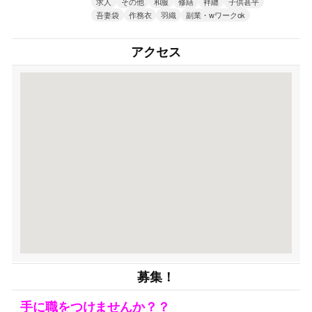
求人
その他
和服
修繕
袢纏
子供甚平
吾妻袋
作務衣
羽織
副業・wワークok
アクセス
募集！
手に職をつけませんか？？