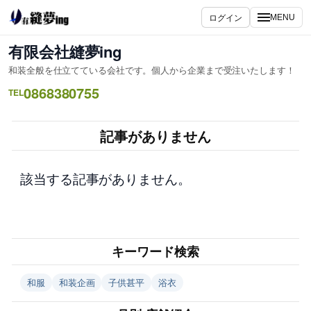
内
ログイン
MENU
容
を
有限会社縫夢ing
ス
和装全般を仕立てている会社です。個人から企業まで受注いたします！
キ
0868380755
ッ
TEL
プ
記事がありません
該当する記事がありません。
キーワード検索
和服
和装企画
子供甚平
浴衣