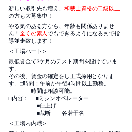
新しい取引先も増え、
和裁士資格の二級以上
の方も大募集中！
やる気のある方なら、年齢も関係ありませ
ん！
全くの素人
でもできるようになるまで指
導並走致します！
＜工場パート＞
最低賃金で3ケ月のテスト期間を設けていま
す。
その後、賃金の確定をし正式採用となりま
す。□時間：午前か午後4時間以上勤務。
時間は相談可能。
□内容： ■ミシンオペレーター
■仕上げ
■裁断 各若干名
＜工場内内職＞