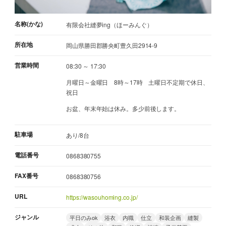
名称(かな)
有限会社縫夢ing（ほーみんぐ）
所在地
岡山県勝田郡勝央町豊久田2914-9
営業時間
08:30 ～ 17:30
月曜日～金曜日 8時～17時 土曜日不定期で休日、
祝日
お盆、年末年始は休み。多少前後します。
駐車場
あり/8台
電話番号
0868380755
FAX番号
0868380756
URL
https://wasouhoming.co.jp/
ジャンル
平日のみok
浴衣
内職
仕立
和装企画
縫製