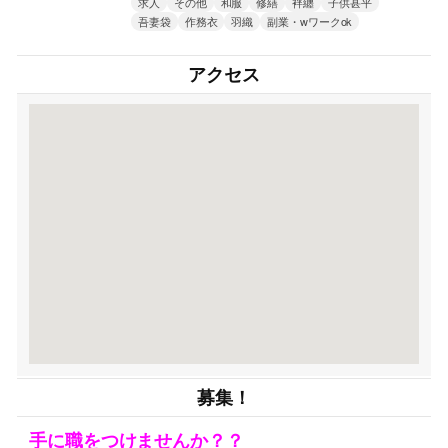
求人
その他
和服
修繕
袢纏
子供甚平
吾妻袋
作務衣
羽織
副業・wワークok
アクセス
募集！
手に職をつけませんか？？