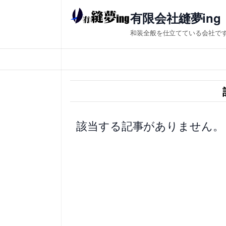
内
有限会社縫夢ing
容
和装全般を仕立てている会社で
を
ス
キ
ッ
プ
該当する記事がありません。