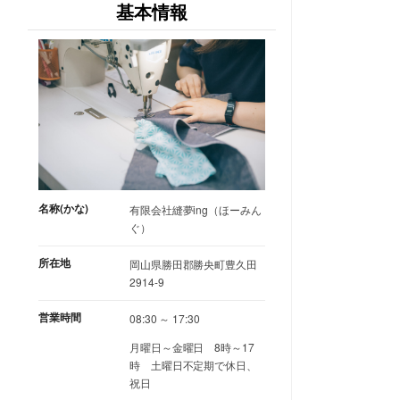
基本情報
名称(かな)
有限会社縫夢ing（ほーみん
ぐ）
所在地
岡山県勝田郡勝央町豊久田
2914-9
営業時間
08:30 ～ 17:30
月曜日～金曜日 8時～17
時 土曜日不定期で休日、
祝日