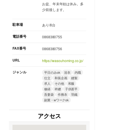
お盆、年末年始は休み。多
少前後します。
駐車場
あり/8台
電話番号
0868380755
FAX番号
0868380756
URL
https://wasouhoming.co.jp/
ジャンル
平日のみok
浴衣
内職
仕立
和装企画
縫製
求人
その他
和服
修繕
袢纏
子供甚平
吾妻袋
作務衣
羽織
副業・wワークok
アクセス