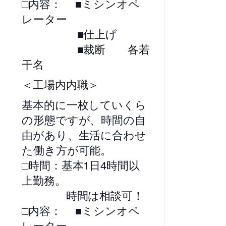
□内容： ■ミシンオペ
レーター
■仕上げ
■裁断 各若
干名
＜工場内内職＞
基本的に一枚していくら
の形態ですが、時間の自
由があり、生活に合わせ
た働き方が可能。
□時間：基本1日4時間以
上勤務。
時間は相談可！
□内容： ■ミシンオペ
レーター