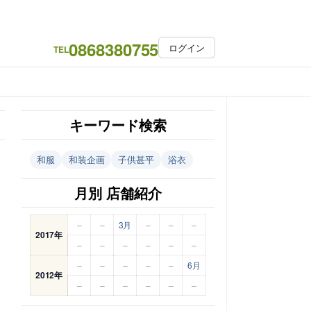
0868380755
ログイン
TEL
キーワード検索
和服
和装企画
子供甚平
浴衣
月別 店舗紹介
–
–
3月
–
–
–
2017年
–
–
–
–
–
–
–
–
–
–
–
6月
2012年
–
–
–
–
–
–