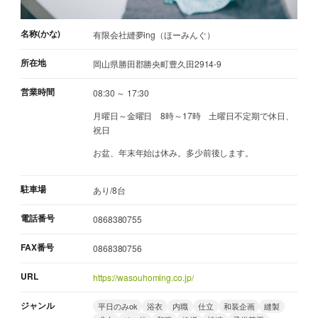
名称(かな)
有限会社縫夢ing（ほーみんぐ）
所在地
岡山県勝田郡勝央町豊久田2914-9
営業時間
08:30 ～ 17:30
月曜日～金曜日 8時～17時 土曜日不定期で休日、
祝日
お盆、年末年始は休み。多少前後します。
駐車場
あり/8台
電話番号
0868380755
FAX番号
0868380756
URL
https://wasouhoming.co.jp/
ジャンル
平日のみok
浴衣
内職
仕立
和装企画
縫製