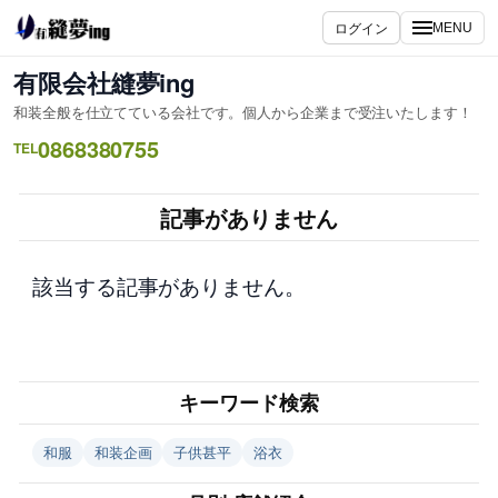
内
ログイン
MENU
容
を
有限会社縫夢ing
ス
和装全般を仕立てている会社です。個人から企業まで受注いたします！
キ
0868380755
ッ
TEL
プ
記事がありません
該当する記事がありません。
キーワード検索
和服
和装企画
子供甚平
浴衣