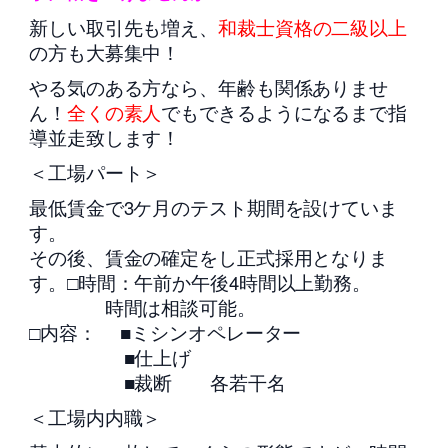
新しい取引先も増え、
和裁士資格の二級以上
の方も大募集中！
やる気のある方なら、年齢も関係ありませ
ん！
全くの素人
でもできるようになるまで指
導並走致します！
＜工場パート＞
最低賃金で3ケ月のテスト期間を設けていま
す。
その後、賃金の確定をし正式採用となりま
す。□時間：午前か午後4時間以上勤務。
時間は相談可能。
□内容： ■ミシンオペレーター
■仕上げ
■裁断 各若干名
＜工場内内職＞