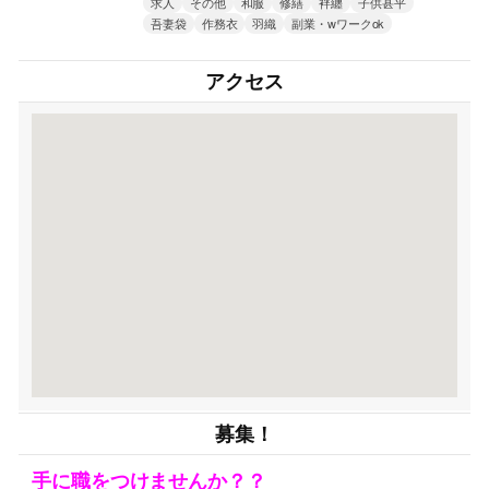
求人
その他
和服
修繕
袢纏
子供甚平
吾妻袋
作務衣
羽織
副業・wワークok
アクセス
募集！
手に職をつけませんか？？