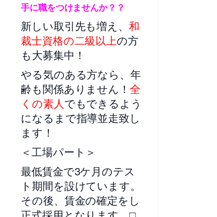
手に職をつけませんか？？
新しい取引先も増え、
和
裁士資格の二級以上
の方
も大募集中！
やる気のある方なら、年
齢も関係ありません！
全
くの素人
でもできるよう
になるまで指導並走致し
ます！
＜工場パート＞
最低賃金で3ケ月のテス
ト期間を設けています。
その後、賃金の確定をし
正式採用となります。□