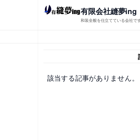
内
有限会社縫夢ing
容
和装全般を仕立てている会社で
を
ス
キ
ッ
プ
該当する記事がありません。