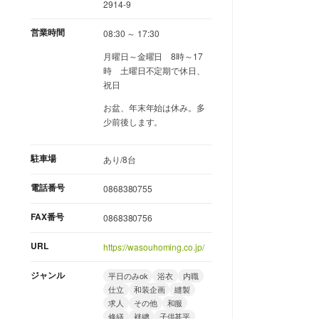
2914-9
営業時間
08:30 ～ 17:30
月曜日～金曜日 8時～17
時 土曜日不定期で休日、
祝日
お盆、年末年始は休み。多
少前後します。
駐車場
あり/8台
電話番号
0868380755
FAX番号
0868380756
URL
https://wasouhoming.co.jp/
ジャンル
平日のみok
浴衣
内職
仕立
和装企画
縫製
求人
その他
和服
修繕
袢纏
子供甚平