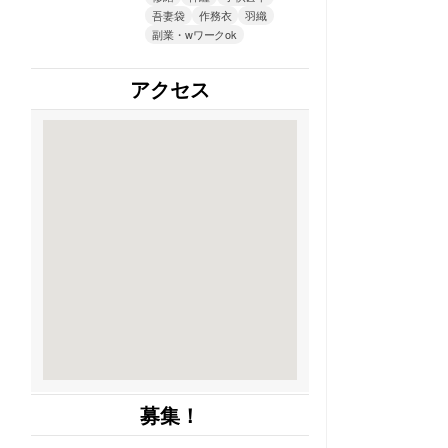
吾妻袋
作務衣
羽織
副業・wワークok
アクセス
募集！