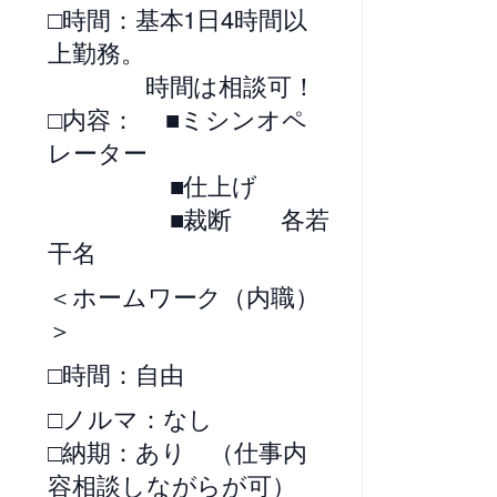
□時間：基本1日4時間以
上勤務。
時間は相談可！
□内容： ■ミシンオペ
レーター
■仕上げ
■裁断 各若
干名
＜ホームワーク（内職）
＞
□時間：自由
□ノルマ：なし
□納期：あり （仕事内
容相談しながらが可）