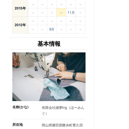
–
–
–
–
–
–
2015年
–
–
–
–
11月
–
–
–
–
–
–
–
2012年
–
–
9月
–
–
–
基本情報
名称(かな)
有限会社縫夢ing（ほーみん
ぐ）
所在地
岡山県勝田郡勝央町豊久田