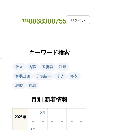
0868380755
ログイン
TEL
キーワード検索
仕立
内職
吾妻袋
和服
和装企画
子供甚平
求人
浴衣
縫製
袢纏
月別 新着情報
–
2月
–
–
–
–
2025年
–
–
–
–
–
–
1月
–
–
–
–
–