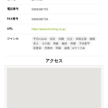
電話番号
0868380755
FAX番号
0868380756
URL
https://wasouhoming.co.jp/
ジャンル
平日のみok
浴衣
内職
仕立
和装企画
縫製
求人
その他
和服
修繕
袢纏
子供甚平
吾妻袋
作務衣
羽織
副業・wワークok
アクセス