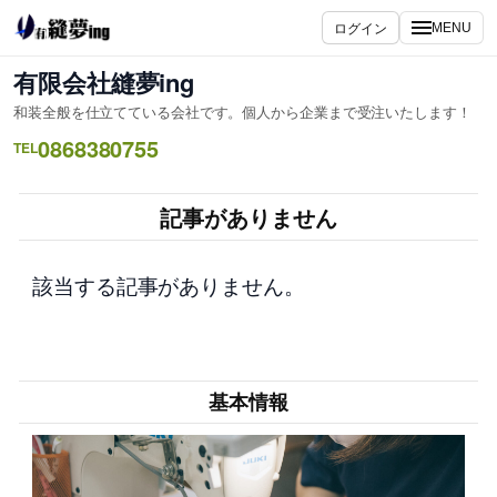
内
ログイン
MENU
容
を
有限会社縫夢ing
ス
和装全般を仕立てている会社です。個人から企業まで受注いたします！
キ
0868380755
ッ
TEL
プ
記事がありません
該当する記事がありません。
基本情報