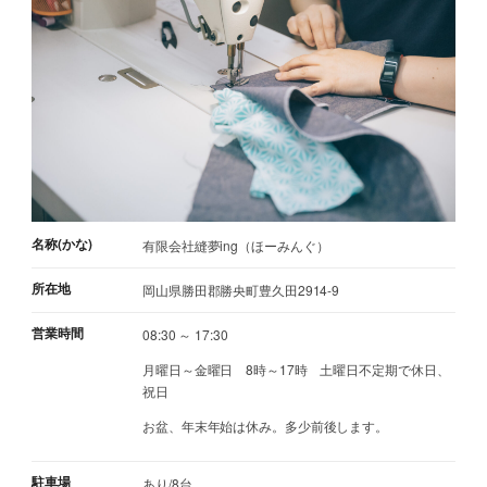
名称(かな)
有限会社縫夢ing（ほーみんぐ）
所在地
岡山県勝田郡勝央町豊久田2914-9
営業時間
08:30 ～ 17:30
月曜日～金曜日 8時～17時 土曜日不定期で休日、
祝日
お盆、年末年始は休み。多少前後します。
駐車場
あり/8台