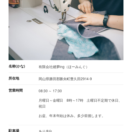
名称(かな)
有限会社縫夢ing（ほーみんぐ）
所在地
岡山県勝田郡勝央町豊久田2914-9
営業時間
08:30 ～ 17:30
月曜日～金曜日 8時～17時 土曜日不定期で休日、
祝日
お盆、年末年始は休み。多少前後します。
駐車場
あり/8台