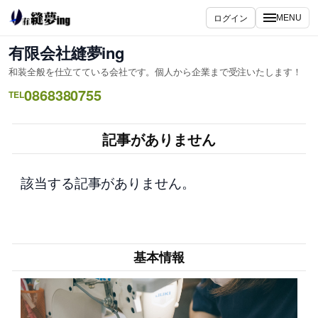
内
ログイン
MENU
容
を
有限会社縫夢ing
ス
和装全般を仕立てている会社です。個人から企業まで受注いたします！
キ
0868380755
ッ
TEL
プ
記事がありません
該当する記事がありません。
基本情報