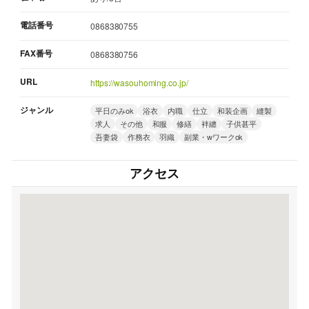
電話番号
0868380755
FAX番号
0868380756
URL
https://wasouhoming.co.jp/
ジャンル
平日のみok
浴衣
内職
仕立
和装企画
縫製
求人
その他
和服
修繕
袢纏
子供甚平
吾妻袋
作務衣
羽織
副業・wワークok
アクセス