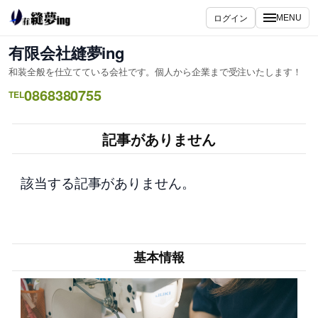
内
ログイン
MENU
容
を
有限会社縫夢ing
ス
和装全般を仕立てている会社です。個人から企業まで受注いたします！
キ
0868380755
ッ
TEL
プ
記事がありません
該当する記事がありません。
基本情報