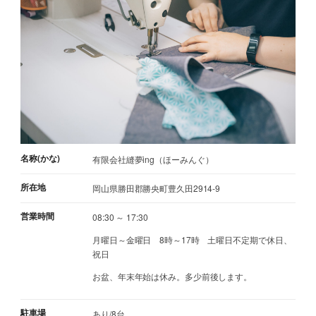
名称(かな)
有限会社縫夢ing（ほーみんぐ）
所在地
岡山県勝田郡勝央町豊久田2914-9
営業時間
08:30 ～ 17:30
月曜日～金曜日 8時～17時 土曜日不定期で休日、
祝日
お盆、年末年始は休み。多少前後します。
駐車場
あり/8台