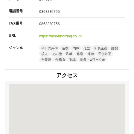
電話番号
0868380755
FAX番号
0868380756
URL
https://wasouhoming.co.jp/
ジャンル
平日のみok
浴衣
内職
仕立
和装企画
縫製
求人
その他
和服
修繕
袢纏
子供甚平
吾妻袋
作務衣
羽織
副業・wワークok
アクセス