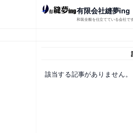
内
有限会社縫夢ing
容
和装全般を仕立てている会社で
を
ス
キ
ッ
プ
該当する記事がありません。