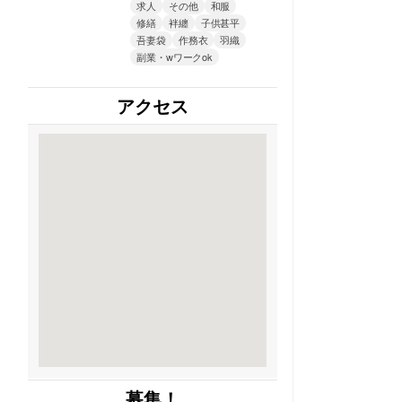
求人
その他
和服
修繕
袢纏
子供甚平
吾妻袋
作務衣
羽織
副業・wワークok
アクセス
募集！