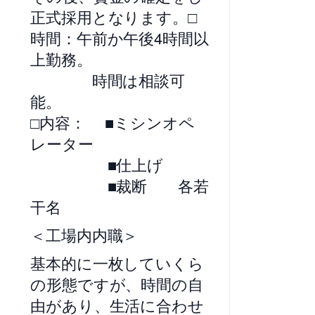
正式採用となります。□
時間：午前か午後4時間以
上勤務。
時間は相談可
能。
□内容： ■ミシンオペ
レーター
■仕上げ
■裁断 各若
干名
＜工場内内職＞
基本的に一枚していくら
の形態ですが、時間の自
由があり、生活に合わせ