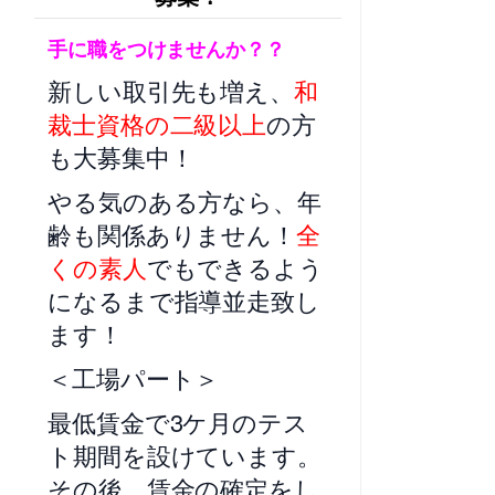
手に職をつけませんか？？
新しい取引先も増え、
和
裁士資格の二級以上
の方
も大募集中！
やる気のある方なら、年
齢も関係ありません！
全
くの素人
でもできるよう
になるまで指導並走致し
ます！
＜工場パート＞
最低賃金で3ケ月のテス
ト期間を設けています。
その後、賃金の確定をし