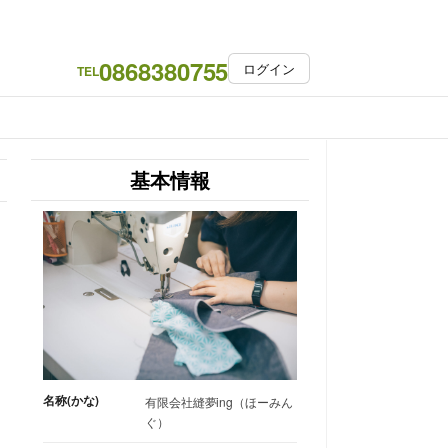
0868380755
ログイン
TEL
基本情報
名称(かな)
有限会社縫夢ing（ほーみん
ぐ）