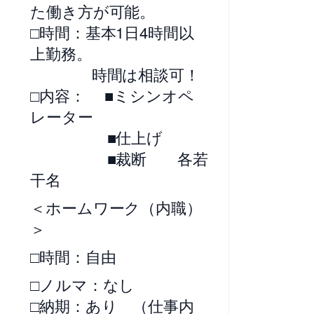
た働き方が可能。
□時間：基本1日4時間以
上勤務。
時間は相談可！
□内容： ■ミシンオペ
レーター
■仕上げ
■裁断 各若
干名
＜ホームワーク（内職）
＞
□時間：自由
□ノルマ：なし
□納期：あり （仕事内