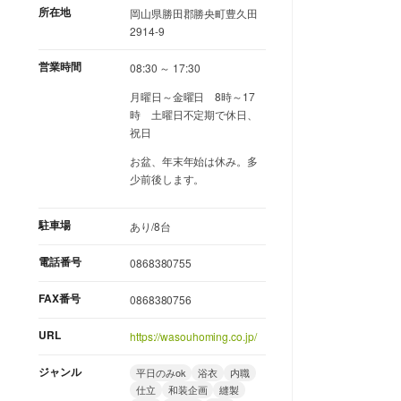
所在地
岡山県勝田郡勝央町豊久田
2914-9
営業時間
08:30 ～ 17:30
月曜日～金曜日 8時～17
時 土曜日不定期で休日、
祝日
お盆、年末年始は休み。多
少前後します。
駐車場
あり/8台
電話番号
0868380755
FAX番号
0868380756
URL
https://wasouhoming.co.jp/
ジャンル
平日のみok
浴衣
内職
仕立
和装企画
縫製