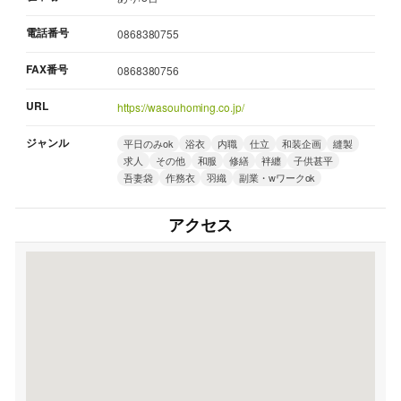
電話番号
0868380755
FAX番号
0868380756
URL
https://wasouhoming.co.jp/
ジャンル
平日のみok
浴衣
内職
仕立
和装企画
縫製
求人
その他
和服
修繕
袢纏
子供甚平
吾妻袋
作務衣
羽織
副業・wワークok
アクセス