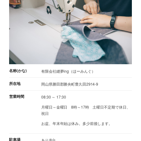
名称(かな)
有限会社縫夢ing（ほーみんぐ）
所在地
岡山県勝田郡勝央町豊久田2914-9
営業時間
08:30 ～ 17:30
月曜日～金曜日 8時～17時 土曜日不定期で休日、
祝日
お盆、年末年始は休み。多少前後します。
駐車場
あり/8台