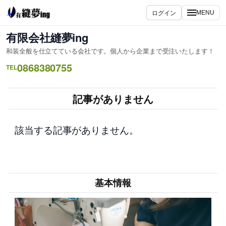
内
ログイン
MENU
容
を
有限会社縫夢ing
ス
和装全般を仕立てている会社です。個人から企業まで受注いたします！
キ
0868380755
ッ
TEL
プ
記事がありません
該当する記事がありません。
基本情報