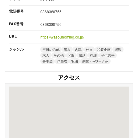
電話番号
0868380755
FAX番号
0868380756
URL
https://wasouhoming.co.jp/
ジャンル
平日のみok
浴衣
内職
仕立
和装企画
縫製
求人
その他
和服
修繕
袢纏
子供甚平
吾妻袋
作務衣
羽織
副業・wワークok
アクセス