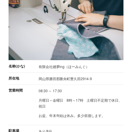
名称(かな)
有限会社縫夢ing（ほーみんぐ）
所在地
岡山県勝田郡勝央町豊久田2914-9
営業時間
08:30 ～ 17:30
月曜日～金曜日 8時～17時 土曜日不定期で休日、
祝日
お盆、年末年始は休み。多少前後します。
駐車場
あり/8台