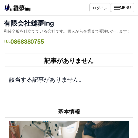
内
ログイン
MENU
容
を
有限会社縫夢ing
ス
和装全般を仕立てている会社です。個人から企業まで受注いたします！
キ
0868380755
ッ
TEL
プ
記事がありません
該当する記事がありません。
基本情報