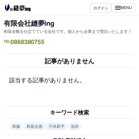
内
ログイン
MENU
容
を
有限会社縫夢ing
ス
和装全般を仕立てている会社です。個人から企業まで受注いたします！
キ
0868380755
ッ
TEL
プ
記事がありません
該当する記事がありません。
キーワード検索
和服
和装企画
子供甚平
浴衣