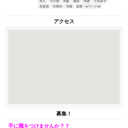
求人
その他
和服
修繕
袢纏
子供甚平
吾妻袋
作務衣
羽織
副業・wワークok
アクセス
募集！
手に職をつけませんか？？