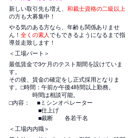
新しい取引先も増え、
和裁士資格の二級以上
の方も大募集中！
やる気のある方なら、年齢も関係ありませ
ん！
全くの素人
でもできるようになるまで指
導並走致します！
＜工場パート＞
最低賃金で3ケ月のテスト期間を設けていま
す。
その後、賃金の確定をし正式採用となりま
す。□時間：午前か午後4時間以上勤務。
時間は相談可能。
□内容： ■ミシンオペレーター
■仕上げ
■裁断 各若干名
＜工場内内職＞