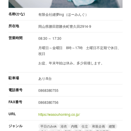
名称(かな)
有限会社縫夢ing（ほーみんぐ）
所在地
岡山県勝田郡勝央町豊久田2914-9
営業時間
08:30 ～ 17:30
月曜日～金曜日 8時～17時 土曜日不定期で休日、
祝日
お盆、年末年始は休み。多少前後します。
駐車場
あり/8台
電話番号
0868380755
FAX番号
0868380756
URL
https://wasouhoming.co.jp/
ジャンル
平日のみok
浴衣
内職
仕立
和装企画
縫製