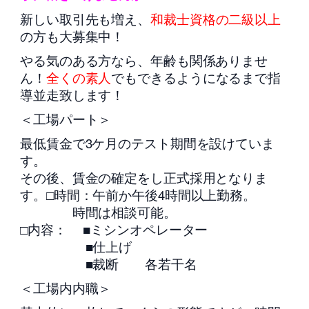
新しい取引先も増え、
和裁士資格の二級以上
の方も大募集中！
やる気のある方なら、年齢も関係ありませ
ん！
全くの素人
でもできるようになるまで指
導並走致します！
＜工場パート＞
最低賃金で3ケ月のテスト期間を設けていま
す。
その後、賃金の確定をし正式採用となりま
す。□時間：午前か午後4時間以上勤務。
時間は相談可能。
□内容： ■ミシンオペレーター
■仕上げ
■裁断 各若干名
＜工場内内職＞