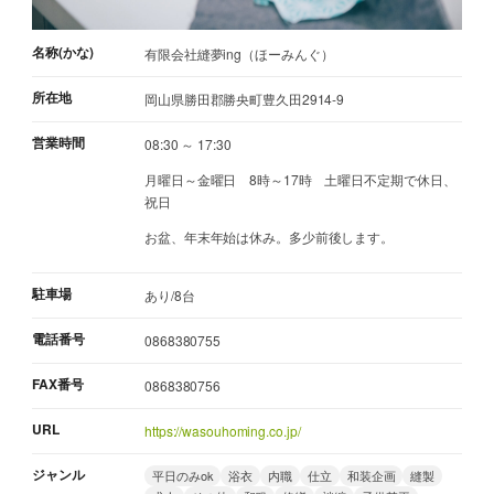
名称(かな)
有限会社縫夢ing（ほーみんぐ）
所在地
岡山県勝田郡勝央町豊久田2914-9
営業時間
08:30 ～ 17:30
月曜日～金曜日 8時～17時 土曜日不定期で休日、
祝日
お盆、年末年始は休み。多少前後します。
駐車場
あり/8台
電話番号
0868380755
FAX番号
0868380756
URL
https://wasouhoming.co.jp/
ジャンル
平日のみok
浴衣
内職
仕立
和装企画
縫製