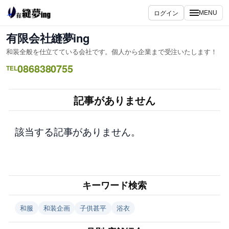
内
ログイン
MENU
容
を
有限会社縫夢ing
ス
和装全般を仕立てている会社です。個人から企業まで受注いたします！
キ
0868380755
ッ
TEL
プ
記事がありません
該当する記事がありません。
キーワード検索
和服
和装企画
子供甚平
浴衣