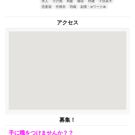
求人
その他
和服
修繕
袢纏
子供甚平
吾妻袋
作務衣
羽織
副業・wワークok
アクセス
募集！
手に職をつけませんか？？