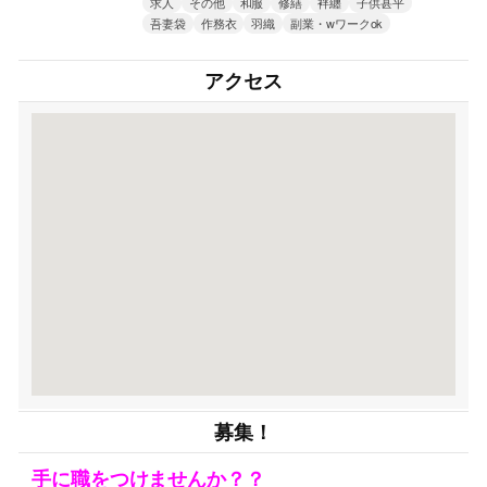
求人
その他
和服
修繕
袢纏
子供甚平
吾妻袋
作務衣
羽織
副業・wワークok
アクセス
募集！
手に職をつけませんか？？