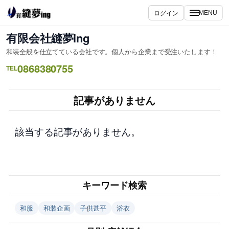
内
ログイン
MENU
容
を
有限会社縫夢ing
ス
和装全般を仕立てている会社です。個人から企業まで受注いたします！
キ
0868380755
ッ
TEL
プ
記事がありません
該当する記事がありません。
キーワード検索
和服
和装企画
子供甚平
浴衣