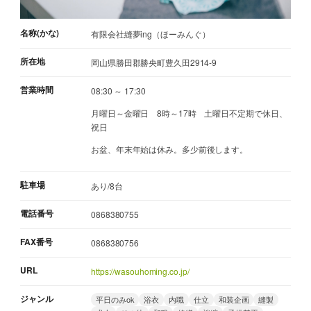
名称(かな)
有限会社縫夢ing（ほーみんぐ）
所在地
岡山県勝田郡勝央町豊久田2914-9
営業時間
08:30 ～ 17:30
月曜日～金曜日 8時～17時 土曜日不定期で休日、
祝日
お盆、年末年始は休み。多少前後します。
駐車場
あり/8台
電話番号
0868380755
FAX番号
0868380756
URL
https://wasouhoming.co.jp/
ジャンル
平日のみok
浴衣
内職
仕立
和装企画
縫製