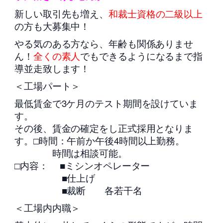
新しい取引先も増え、
和裁士資格の二級以上
の方も大募集中！
やる気のある方なら、年齢も関係ありませ
ん！
全くの素人
でもできるようになるまで指
導並走致します！
＜工場パート＞
最低賃金で3ケ月のテスト期間を設けていま
す。
その後、賃金の確定をし正式採用となりま
す。□時間：午前か午後4時間以上勤務。
時間は相談可能。
□内容： ■ミシンオペレーター
■仕上げ
■裁断 各若干名
＜工場内内職＞