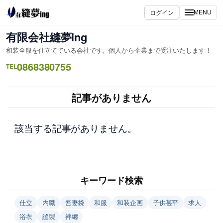
内
ログイン
MENU
容
を
有限会社縫夢ing
ス
和装全般を仕立てている会社です。個人から企業まで受注いたします！
キ
0868380755
ッ
TEL
プ
記事がありません
該当する記事がありません。
キーワード検索
仕立
内職
吾妻袋
和服
和装企画
子供甚平
求人
浴衣
縫製
袢纏