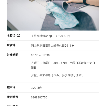
名称(かな)
有限会社縫夢ing（ほーみんぐ）
所在地
岡山県勝田郡勝央町豊久田2914-9
営業時間
08:30 ～ 17:30
月曜日～金曜日 8時～17時 土曜日不定期で休日、
祝日
お盆、年末年始は休み。多少前後します。
駐車場
あり/8台
電話番号
0868380755