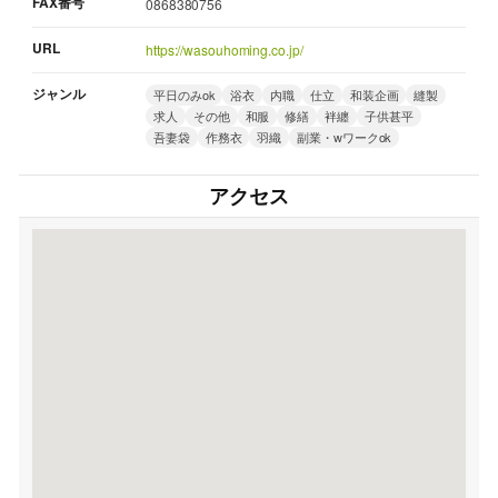
FAX番号
0868380756
URL
https://wasouhoming.co.jp/
ジャンル
平日のみok
浴衣
内職
仕立
和装企画
縫製
求人
その他
和服
修繕
袢纏
子供甚平
吾妻袋
作務衣
羽織
副業・wワークok
アクセス