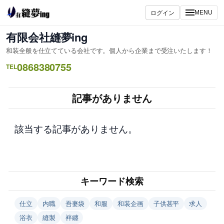
内
ログイン
MENU
容
を
有限会社縫夢ing
ス
和装全般を仕立てている会社です。個人から企業まで受注いたします！
キ
0868380755
ッ
TEL
プ
記事がありません
該当する記事がありません。
キーワード検索
仕立
内職
吾妻袋
和服
和装企画
子供甚平
求人
浴衣
縫製
袢纏