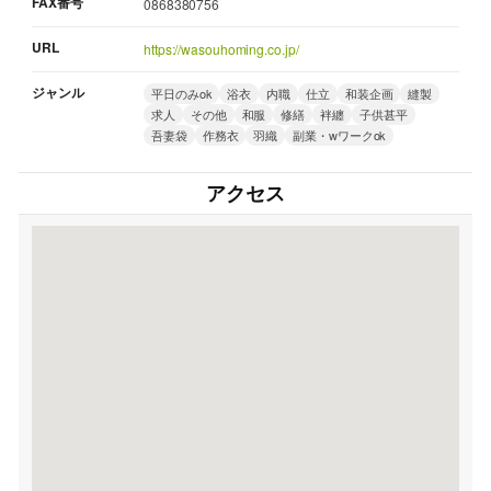
FAX番号
0868380756
URL
https://wasouhoming.co.jp/
ジャンル
平日のみok
浴衣
内職
仕立
和装企画
縫製
求人
その他
和服
修繕
袢纏
子供甚平
吾妻袋
作務衣
羽織
副業・wワークok
アクセス