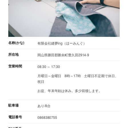
名称(かな)
有限会社縫夢ing（ほーみんぐ）
所在地
岡山県勝田郡勝央町豊久田2914-9
営業時間
08:30 ～ 17:30
月曜日～金曜日 8時～17時 土曜日不定期で休日、
祝日
お盆、年末年始は休み。多少前後します。
駐車場
あり/8台
電話番号
0868380755