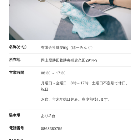
名称(かな)
有限会社縫夢ing（ほーみんぐ）
所在地
岡山県勝田郡勝央町豊久田2914-9
営業時間
08:30 ～ 17:30
月曜日～金曜日 8時～17時 土曜日不定期で休日、
祝日
お盆、年末年始は休み。多少前後します。
駐車場
あり/8台
電話番号
0868380755