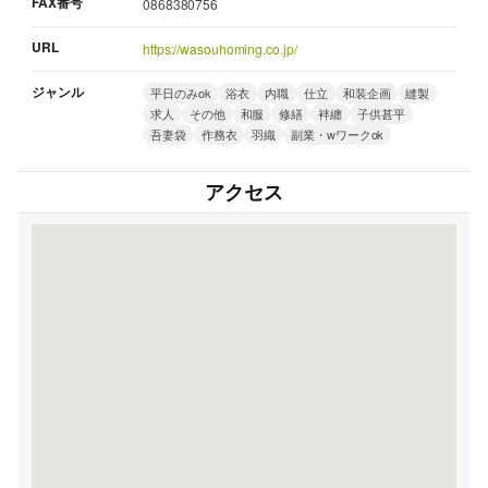
FAX番号
0868380756
URL
https://wasouhoming.co.jp/
ジャンル
平日のみok
浴衣
内職
仕立
和装企画
縫製
求人
その他
和服
修繕
袢纏
子供甚平
吾妻袋
作務衣
羽織
副業・wワークok
アクセス