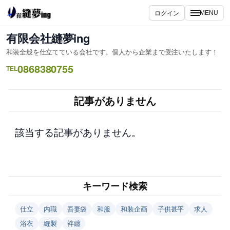
内
ログイン
MENU
容
を
有限会社縫夢ing
ス
和装全般を仕立てている会社です。個人から企業まで受注いたします！
キ
0868380755
ッ
TEL
プ
記事がありません
該当する記事がありません。
キーワード検索
仕立
内職
吾妻袋
和服
和装企画
子供甚平
求人
浴衣
縫製
袢纏