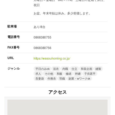
祝日
お盆、年末年始は休み。多少前後します。
駐車場
あり/8台
電話番号
0868380755
FAX番号
0868380756
URL
https://wasouhoming.co.jp/
ジャンル
平日のみok
浴衣
内職
仕立
和装企画
縫製
求人
その他
和服
修繕
袢纏
子供甚平
吾妻袋
作務衣
羽織
副業・wワークok
アクセス