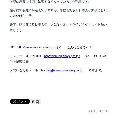
を境に急激に技術も知識もなくなっているのが現状です。
確かに和装離れが進んでいますが、着物も浴衣も日本人が大事にしな
いといけない所。
是非一緒に支える日本人の一人になりませんか？どうぞ宜しくお願い
致します。
HP
http://www.wasouhoming.co.jp/
こんな会社です！
ショップ YOKIKOTO
http://homing.shop-pro.jp/
変わりｶﾞｰｾﾞ寝
巻を縫製販売中！
お問い合わせメール
homing@wasouhoming.co.jp
岡本まで。
印刷
2012-09-19