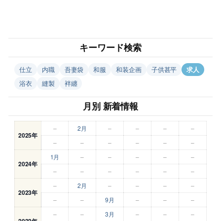
キーワード検索
仕立
内職
吾妻袋
和服
和装企画
子供甚平
求人
浴衣
縫製
袢纏
月別 新着情報
–
2月
–
–
–
–
2025年
–
–
–
–
–
–
1月
–
–
–
–
–
2024年
–
–
–
–
–
–
–
2月
–
–
–
–
2023年
–
–
9月
–
–
–
–
–
3月
–
–
–
2022年