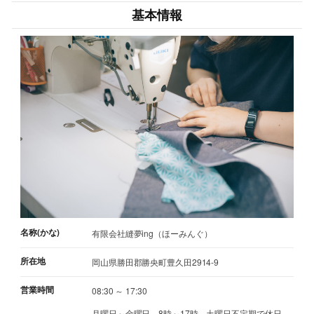
基本情報
名称(かな)
有限会社縫夢ing（ほーみんぐ）
所在地
岡山県勝田郡勝央町豊久田2914-9
営業時間
08:30 ～ 17:30
月曜日～金曜日 8時～17時 土曜日不定期で休日、