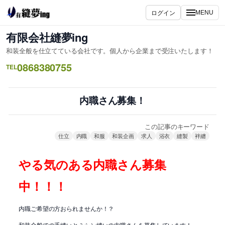
内
ログイン
MENU
容
を
有限会社縫夢ing
ス
和装全般を仕立てている会社です。個人から企業まで受注いたします！
キ
0868380755
ッ
TEL
プ
内職さん募集！
この記事のキーワード
仕立
内職
和服
和装企画
求人
浴衣
縫製
袢纏
やる気のある内職さん募集
中！！！
内職ご希望の方おられませんか！？
和装全般での手縫いとミシン縫いの内職さんを募集しています！